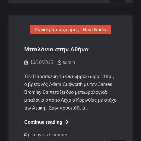
Greek
adventure
adventure
Ραδιοερασιτεχνισμός - Ham Radio
Μπαλόνια στην Αθήνα
13/10/2015
admin
Την Παρασκευή 16 Οκτωβρίου ώρα 11πμ ,
ο βρετανός Adam Cudworth με τον James
Bromley θα πετάξει δύο μετεωρολογικά
μπαλόνια από το Λέχαιο Κορινθίας με στόχο
την Αττική. Στην προσπάθειά…
Μπαλόνια
Continue reading
στην
on
Leave a Comment
Αθήνα
Μπαλόνια