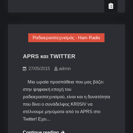
στην
Αθήνα
Ραδιοερασιτεχνισμός - Ham Radio
APRS και TWITTER
27/05/2015
admin
Μια ωραία προσπάθεια που μας βάζει
στην ψηφιακή εποχή του
ραδιοερασιτεχνισμού, είναι και η δυνατότητα
που δίνει ο συνάδελφος KR0SIV να
στέλνουμε μηνύματα από το APRS στο
Twitter! Εχει…
APRS
Continue reading