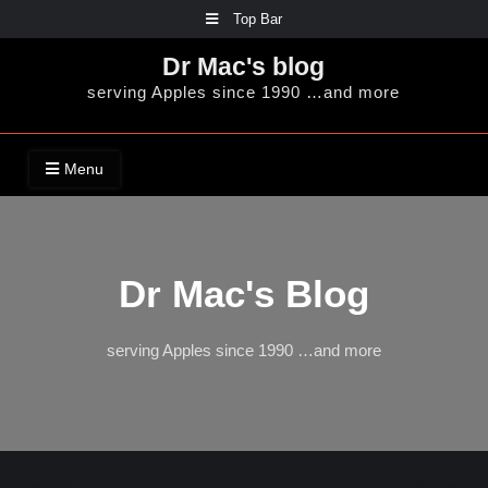
Skip
Top Bar
to
Dr Mac's blog
content
serving Apples since 1990 …and more
Menu
Dr Mac's Blog
serving Apples since 1990 …and more