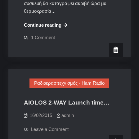
συσκευή θα καταγράψει ακριβή ώρα με
θερμοκρασία…
Datalogger
Continue reading
για
on
1 Comment
τον
Datalogger
για
ΑΙΟΛΟ
τον
ΑΙΟΛΟ
Ραδιοερασιτεχνισμός - Ham Radio
AIOLOS 2-WAY Launch time…
16/02/2015
admin
on
Leave a Comment
AIOLOS
2-