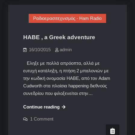
Ραδιοερασιτεχνισμός - Ham Radio
HABE , a Greek adventure
16/10/2015
admin
Εληξε με πολλά απρόοπτα, αλλά με
ευτυχή κατάληξη, η πτήση 2 μπαλονιών με
την κωδική ονομασία ΗΑΒΕ, από τον Adam
Cudworth στα πλαίσια happening διεθνούς
συνεδρίου που φιλοξενείται στην…
HABE
Continue reading
,
on
1 Comment
a
HABE
,
Greek
a