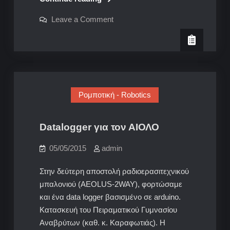
και
on
Leave a Comment
TWITTER
APRS
και
TWITTER
Ρομποτική - Robotics
Datalogger για τον ΑΙΟΛΟ
05/05/2015
admin
Στην δεύτερη αποστολή ραδιοερασιτεχνικού
μπαλονιού (AEOLUS-2WAY), φορτώσαμε
και ένα data logger βασισμένο σε arduino.
Κατασκευή του Πειραματικού Γυμνασίου
Αναβρύτων (καθ. κ. Καραφωτιάς). Η